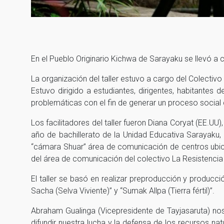
En el Pueblo Originario Kichwa de Sarayaku se llevó a c
La organización del taller estuvo a cargo del Colectiv
Estuvo dirigido a estudiantes, dirigentes, habitantes
problemáticas con el fin de generar un proceso social
Los facilitadores del taller fueron Diana Coryat (EE.U
año de bachillerato de la Unidad Educativa Sarayaku
“cámara Shuar” área de comunicación de centros ubic
del área de comunicación del colectivo La Resistencia
El taller se basó en realizar preproducción y producc
Sacha (Selva Viviente)” y “Sumak Allpa (Tierra fértil)”.
Abraham Gualinga (Vicepresidente de Tayjasaruta) no
difundir nuestra lucha y la defensa de los recursos na