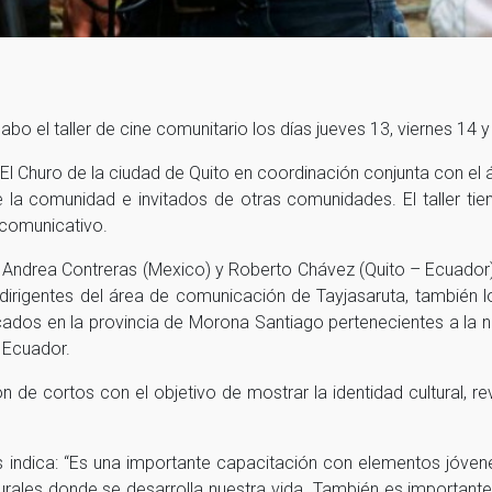
abo el taller de cine comunitario los días jueves 13, viernes 1
o El Churo de la ciudad de Quito en coordinación conjunta con e
 de la comunidad e invitados de otras comunidades. El taller t
 comunicativo.
U), Andrea Contreras (Mexico) y Roberto Chávez (Quito – Ecuador
, dirigentes del área de comunicación de Tayjasaruta, tambié
ados en la provincia de Morona Santiago pertenecientes a la 
 Ecuador.
ión de cortos con el objetivo de mostrar la identidad cultural,
s indica: “Es una importante capacitación con elementos jóv
turales donde se desarrolla nuestra vida. También es importante