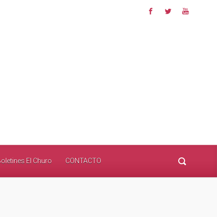
oletines El Churo
CONTACTO