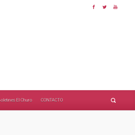
oletines El Churo
CONTACTO