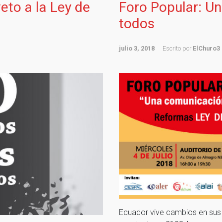
eto a la Ley de
Foro Popular: Un
todos
julio 3, 2018
Escrito por
ElChuro3
Ecuador vive cambios en sus