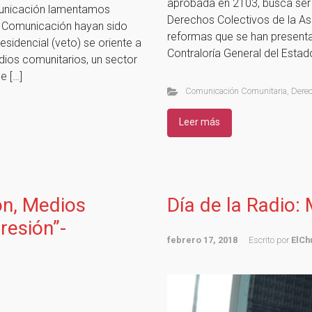
aprobada en 2103, busca ser
unicación lamentamos
Derechos Colectivos de la Asa
e Comunicación hayan sido
reformas que se han presenta
sidencial (veto) se oriente a
Contraloría General del Estad
edios comunitarios, un sector
e […]
Comunicación Comunitaria
,
Derec
Leer más
ón, Medios
Día de la Radio: 
resión”-
febrero 17, 2018
Escrito por
ElCh