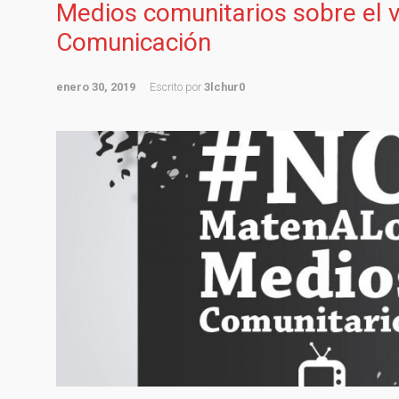
Medios comunitarios sobre el v
Comunicación
enero 30, 2019
Escrito por
3lchur0