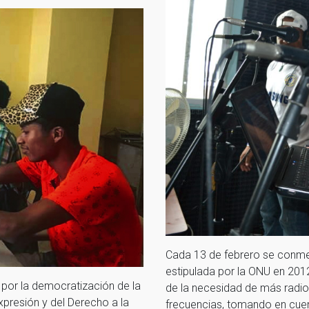
Cada 13 de febrero se conmem
estipulada por la ONU en 201
por la democratización de la
de la necesidad de más radio
xpresión y del Derecho a la
frecuencias, tomando en cue